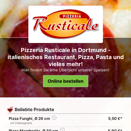
Pizzeria Rusticale in Dortmund -
italienisches Restaurant, Pizza, Pasta und
vieles mehr!
Hier finden Sie eine Übersicht unserer Speisen!
Online bestellen
Beliebte Produkte
Pizza Funghi, Ø 26 cm
i
5,50 €*
mit Champignons
Pizza Margherita, Ø 30 cm
i
5,90 €*