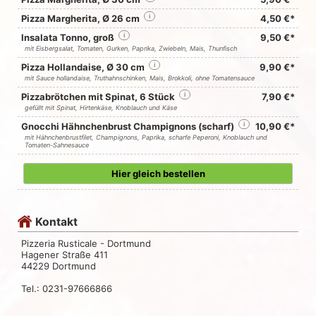
Pizza Margherita, Ø 26 cm
i
4,50 €*
Insalata Tonno, groß
i
9,50 €*
mit Eisbergsalat, Tomaten, Gurken, Paprika, Zwiebeln, Mais, Thunfisch
Pizza Hollandaise, Ø 30 cm
i
9,90 €*
mit Sauce hollandaise, Truthahnschinken, Mais, Brokkoli, ohne Tomatensauce
Pizzabrötchen mit Spinat, 6 Stück
i
7,90 €*
gefüllt mit Spinat, Hirtenkäse, Knoblauch und Käse
Gnocchi Hähnchenbrust Champignons (scharf)
i
10,90 €*
mit Hähnchenbrustfilet, Champignons, Paprika, scharfe Peperoni, Knoblauch und
Tomaten-Sahnesauce
Hier gleich bestellen
Kontakt
Pizzeria Rusticale - Dortmund
Hagener Straße 411
44229 Dortmund
Tel.: 0231-97666866